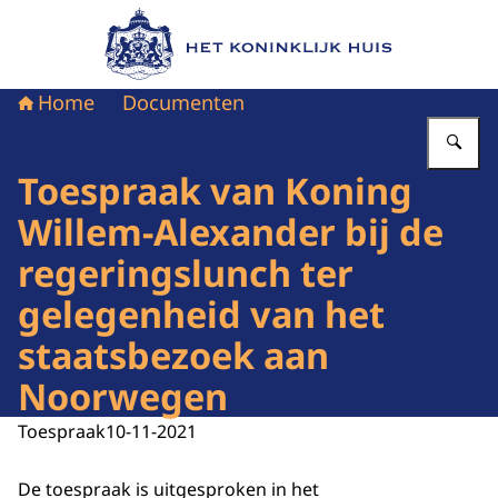
Naar de homepage van Het Koninklijk Huis
Home
Documenten
Vu
Toespraak van Koning
Willem-Alexander bij de
regeringslunch ter
gelegenheid van het
staatsbezoek aan
Noorwegen
Toespraak
10-11-2021
De toespraak is uitgesproken in het