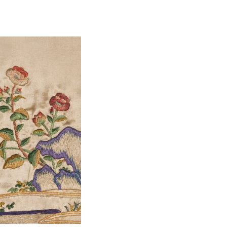
in vergrote weergave
Open de galerij in vergrote weergave