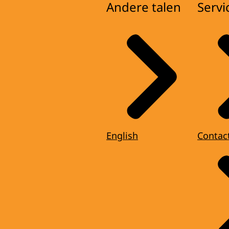
Andere talen
Servi
English
Contac