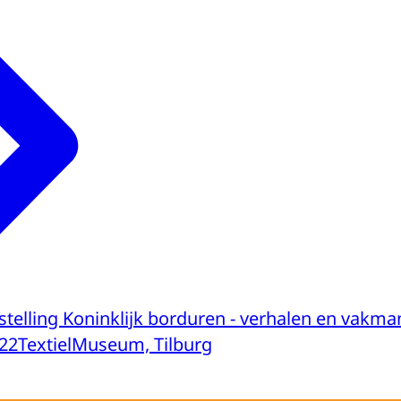
telling Koninklijk borduren - verhalen en vakm
22
TextielMuseum, Tilburg