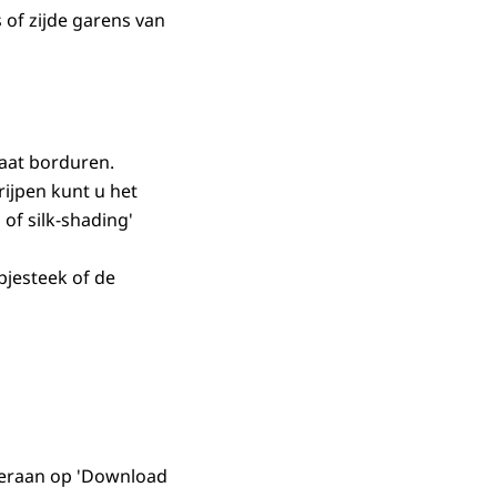
s of zijde garens van
aat borduren.
rijpen kunt u het
of silk-shading'
jesteek of de
nderaan op 'Download