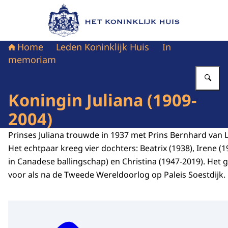
Naar de homepage van Het Koninklijk Huis
Home
Leden Koninklijk Huis
In
memoriam
Vu
Koningin Juliana (1909-
2004)
Prinses Juliana trouwde in 1937 met Prins Bernhard van L
Het echtpaar kreeg vier dochters: Beatrix (1938), Irene (1
in Canadese ballingschap) en Christina (1947-2019). Het 
voor als na de Tweede Wereldoorlog op Paleis Soestdijk.