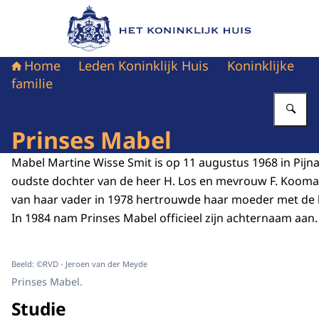
Naar de homepage van Het Koninklijk Huis
Home
Leden Koninklijk Huis
Koninklijke
familie
Vu
Prinses Mabel
Mabel Martine Wisse Smit is op 11 augustus 1968 in Pijn
oudste dochter van de heer H. Los en mevrouw F. Kooman
van haar vader in 1978 hertrouwde haar moeder met de h
In 1984 nam Prinses Mabel officieel zijn achternaam aan.
Beeld: ©RVD - Jeroen van der Meyde
Prinses Mabel.
Studie