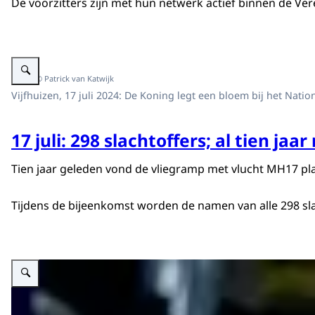
De voorzitters zijn met hun netwerk actief binnen de V
Vergroot afbeelding Nationale Herdenking 10 jaar MH17
Beeld: © Patrick van Katwijk
Vijfhuizen, 17 juli 2024: De Koning legt een bloem bij het Nat
17 juli: 298 slachtoffers; al tien jaa
Tien jaar geleden vond de vliegramp met vlucht MH17 pla
Tijdens de bijeenkomst worden de namen van alle 298 sl
Vergroot afbeelding Koning, Koningin Máxima en Prinsessen bij Olympisc