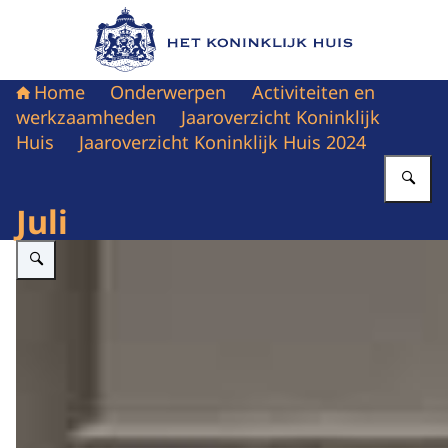
Naar de homepage van Het Koninklijk Huis
Home
Onderwerpen
Activiteiten en
werkzaamheden
Jaaroverzicht Koninklijk
Huis
Jaaroverzicht Koninklijk Huis 2024
Vu
Juli
Vergroot afbeelding Bordesfoto beëdiging kabinet-Schoof