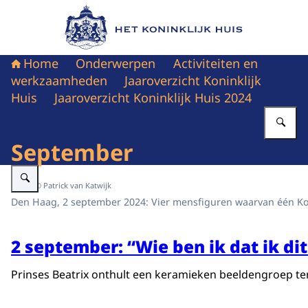
Naar de homepage van Het Koninklijk Huis
Home
Onderwerpen
Activiteiten en
werkzaamheden
Jaaroverzicht Koninklijk
Huis
Jaaroverzicht Koninklijk Huis 2024
Vu
September
Vergroot afbeelding Prinses Beatrix onthult beeldengroep Juliana
Beeld: © Patrick van Katwijk
Den Haag, 2 september 2024: Vier mensfiguren waarvan één Kon
2 september: “Wie ben ik dat ik d
Prinses Beatrix onthult een keramieken beeldengroep ter