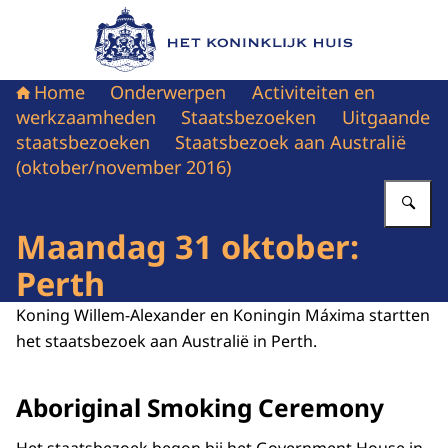
Naar de homepage van Het Koninklijk Huis
Home
Onderwerpen
Activiteiten en
werkzaamheden
Staatsbezoeken
Uitgaande
staatsbezoeken
Staatsbezoek aan Australië
(oktober/november 2016)
Vu
Maandag 31 oktober:
Perth
Koning Willem-Alexander en Koningin Máxima startten
het staatsbezoek aan Australië in Perth.
Aboriginal Smoking Ceremony