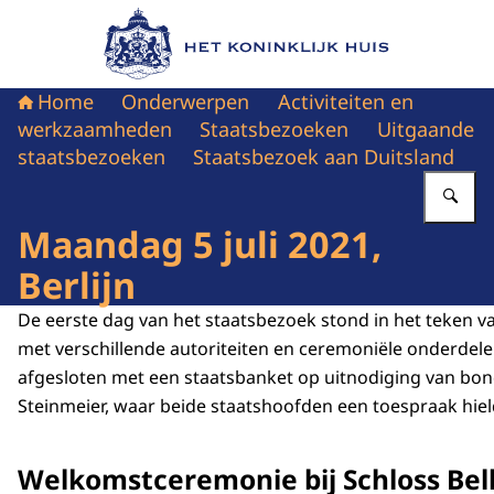
Naar de homepage van Het Koninklijk Huis
Home
Onderwerpen
Activiteiten en
werkzaamheden
Staatsbezoeken
Uitgaande
staatsbezoeken
Staatsbezoek aan Duitsland
Vu
Maandag 5 juli 2021,
Berlijn
De eerste dag van het staatsbezoek stond in het teken 
met verschillende autoriteiten en ceremoniële onderdel
afgesloten met een staatsbanket op uitnodiging van bo
Steinmeier, waar beide staatshoofden een toespraak hiel
Welkomstceremonie bij Schloss Bel