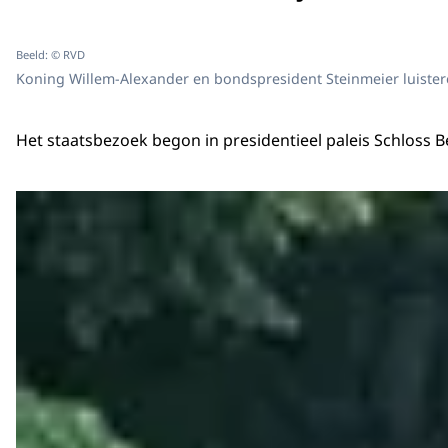
Beeld: © RVD
Koning Willem-Alexander en bondspresident Steinmeier luistere
Het staatsbezoek begon in presidentieel paleis Schloss