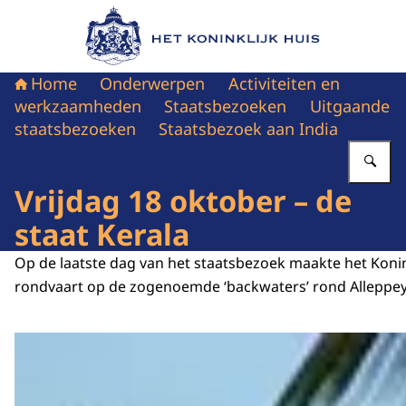
Naar de homepage van Het Koninklijk Huis
Home
Onderwerpen
Activiteiten en
werkzaamheden
Staatsbezoeken
Uitgaande
staatsbezoeken
Staatsbezoek aan India
Vu
Vrijdag 18 oktober – de
staat Kerala
Op de laatste dag van het staatsbezoek maakte het Konin
rondvaart op de zogenoemde ‘backwaters’ rond Alleppey