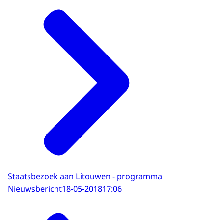
begraafplaats en het Vilnius Tech Park.
Kaunas
Samen met president Grybauskaitė
woont de Koning de onthulling bij van
het lichtmonument ter nagedachtenis
aan de Nederlandse oud-diplomaat Jan
Zwartendijk.
Rukla
De Koning en president Grybauskaitė
bezoeken de Enhanced Forward
Presence (eFP) Battle Group van de
NAV.
Staatsbezoek aan Litouwen - programma
Nieuwsbericht
18-05-2018
17:06