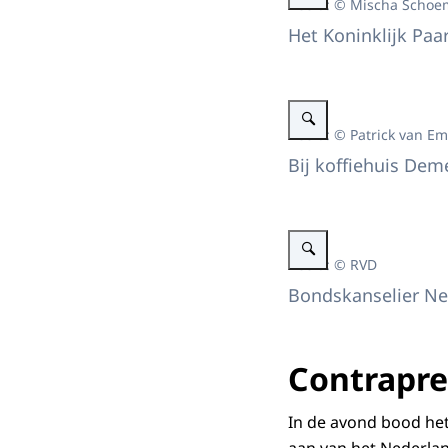
Beeld: © Mischa Schoe
Het Koninklijk Paa
Vergroot afbeelding Bezoek
Beeld: © Patrick van Em
Bij koffiehuis Deme
Vergroot afbeelding Bondsk
Beeld: © RVD
Bondskanselier Neh
Contrapre
In de avond bood het