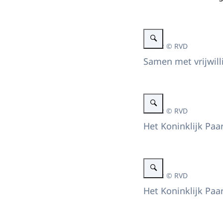
Vergroot afbeelding Bezoek 
Beeld: © RVD
Samen met vrijwill
Vergroot afbeelding Bezoek 
Beeld: © RVD
Het Koninklijk Paa
Vergroot afbeelding Gespre
Beeld: © RVD
Het Koninklijk Paa