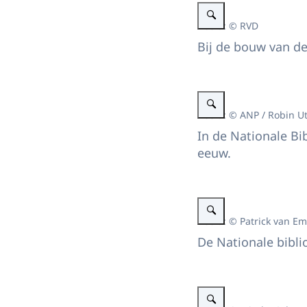
Vergroot afbeelding Bezoek
Beeld: © RVD
Bij de bouw van de
Vergroot afbeelding In de N
Beeld: © ANP / Robin U
In de Nationale Bi
eeuw.
Vergroot afbeelding Bezoek
Beeld: © Patrick van Em
De Nationale bibli
Vergroot afbeelding Het Ko