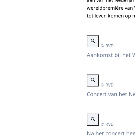
aan van het Nederlan
wereldpremière van ‘
tot leven komen op m
Vergroot afbeelding Aankom
Beeld: © RVD
Aankomst bij het 
Vergroot afbeelding Concer
Beeld: © RVD
Concert van het N
Vergroot afbeelding Het Kon
Beeld: © RVD
Na het concert hee