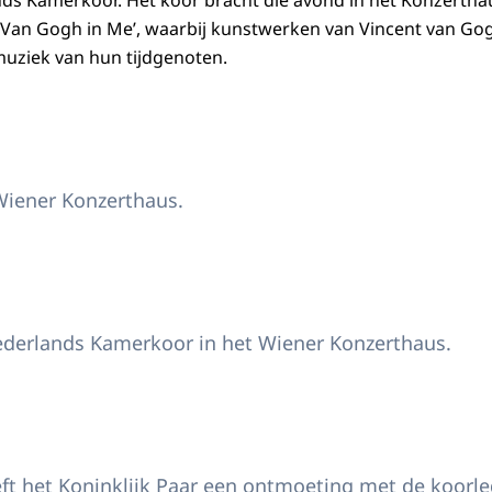
ds Kamerkoor. Het koor bracht die avond in het Konzertha
Van Gogh in Me’, waarbij kunstwerken van Vincent van Gog
uziek van hun tijdgenoten.
st bij het Wiener Konzerthaus
Wiener Konzerthaus.
t van het Nederlands Kamerkoor
ederlands Kamerkoor in het Wiener Konzerthaus.
inklijk Paar heeft een ontmoeting met de koorleden
ft het Koninklijk Paar een ontmoeting met de koorle