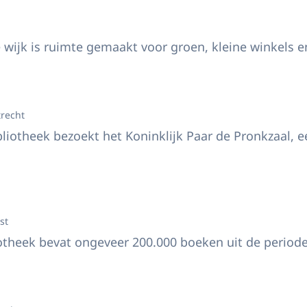
 aan de wijk Sonnwendviertel
 wijk is ruimte gemaakt voor groen, kleine winkels
ationale Bibliotheek bezoekt het Koninklijk Paar de Pronkzaal.
trecht
bliotheek bezoekt het Koninklijk Paar de Pronkzaal, e
 aan de Nationale Bibliotheek.
st
otheek bevat ongeveer 200.000 boeken uit de periode
ninklijk Paar maakt een stadswandeling