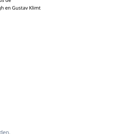
us de
h en Gustav Klimt
den.