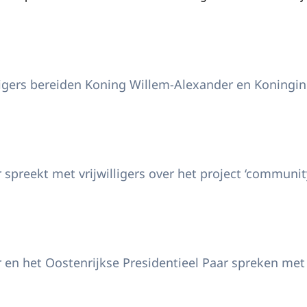
cultureel centrum Brotfabrik
igers bereiden Koning Willem-Alexander en Koningin
cultureel centrum Brotfabrik
r spreekt met vrijwilligers over het project ‘communi
k met Oekraïense vluchtelingen
r en het Oostenrijkse Presidentieel Paar spreken met