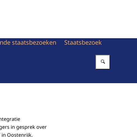
nde staatsbezoeken
Staatsbezoek
Vul in wat 
ntegratie
gers in gesprek over
 in Oostenrijk.