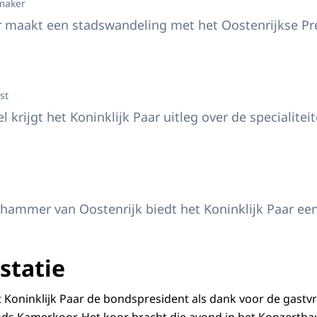
maker
r maakt een stadswandeling met het Oostenrijkse Pre
 aan koffiehuis Demel
st
l krijgt het Koninklijk Paar uitleg over de specialit
anselier Nehammer van Oostenrijk biedt het Koninklijk Paar een lunch aan
ammer van Oostenrijk biedt het Koninklijk Paar een
statie
 Koninklijk Paar de bondspresident als dank voor de gastvr