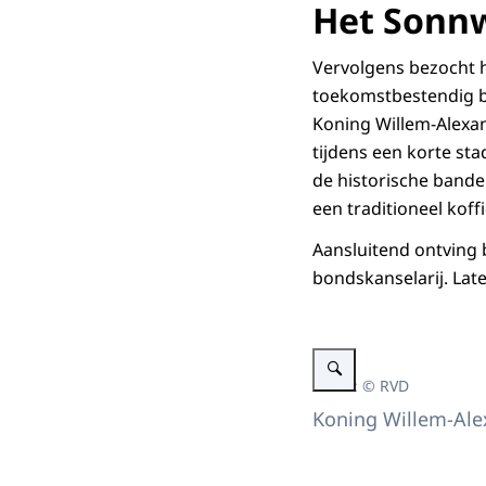
Het Sonnw
Vervolgens bezocht h
toekomstbestendig bo
Koning Willem-Alexa
tijdens een korte st
de historische bande
een traditioneel koff
Aansluitend ontving 
bondskanselarij. Lat
Vergroot afbeelding Bezoek
Beeld: © RVD
Koning Willem-Ale