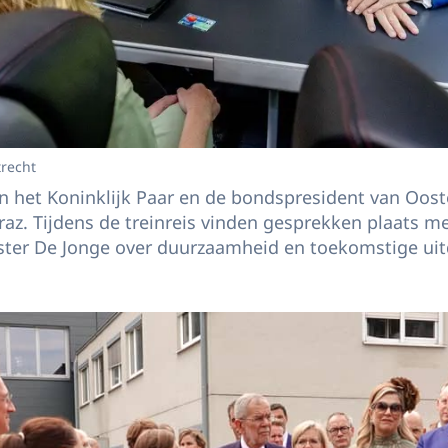
trecht
en het Koninklijk Paar en de bondspresident van Ooste
az. Tijdens de treinreis vinden gesprekken plaats me
ster De Jonge over duurzaamheid en toekomstige ui
k aan AVL