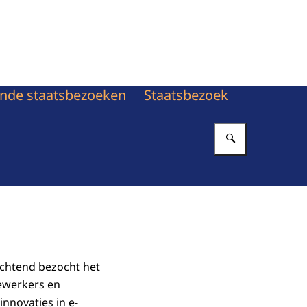
nde staatsbezoeken
Staatsbezoek
Vul in wat 
ochtend bezocht het
dewerkers en
nnovaties in e-