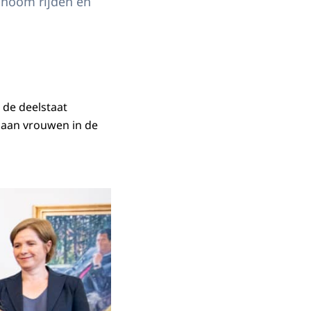
onoom rijden en
 de deelstaat
 aan vrouwen in de
e stad Graz.