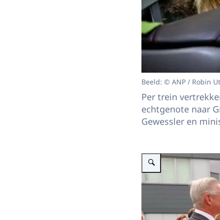
Beeld: © ANP / Robin U
Per trein vertrekk
echtgenote naar Gr
Gewessler en mini
Vergroot afbeelding Bezoe