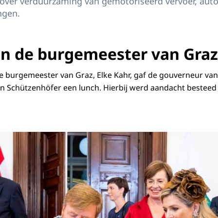
ver verduurzaming van gemotoriseerd vervoer, aut
ngen.
n de burgemeester van Graz
 burgemeester van Graz, Elke Kahr, gaf de gouverneur van
 Schützenhöfer een lunch. Hierbij werd aandacht besteed
g Willem-Alexander en Koningin Máxima ondertekenen het Gouden Boek van d