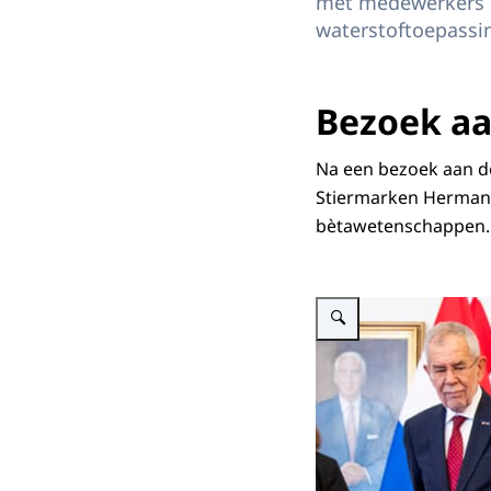
met medewerkers o
waterstoftoepassi
Bezoek aa
Na een bezoek aan de
Stiermarken Hermann
bètawetenschappen.
Vergroot afbeelding Konin