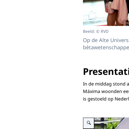
Beeld: © RVD
Op de Alte Univers
bètawetenschappe
Presentat
In de middag stond a
Máxima woonden een p
is gestoeld op Neder
Vergroot afbeelding Presen