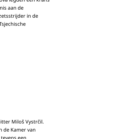
nis aan de
tsstrijder in de
Tsjechische
ter Miloš Vystrčil.
an de Kamer van
 tevens een