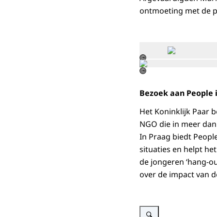
ontmoeting met de pr
©
©
Bezoek aan People 
Het Koninklijk Paar 
NGO die in meer dan 
In Praag biedt Peopl
situaties en helpt h
de jongeren ‘hang-out
over de impact van 
Vergroot afbeelding Bezoek