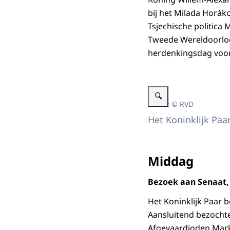
bij het Milada Horá
Tsjechische politica
Tweede Wereldoorlog
herdenkingsdag voor
Vergroot afbeelding Kransl
Beeld: © RVD
Het Koninklijk Paa
Middag
Bezoek aan Senaat,
Het Koninklijk Paar 
Aansluitend bezochte
Afgevaardigden Mark