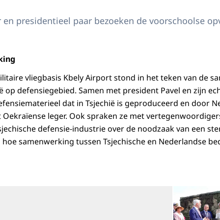
r en presidentieel paar bezoeken de voorschoolse op
king
litaire vliegbasis Kbely Airport stond in het teken van de
ë op defensiegebied. Samen met president Pavel en zijn ec
defensiematerieel dat in Tsjechië is geproduceerd en door N
t Oekraïense leger. Ook spraken ze met vertegenwoordiger
jechische defensie-industrie over de noodzaak van een st
n hoe samenwerking tussen Tsjechische en Nederlandse bed