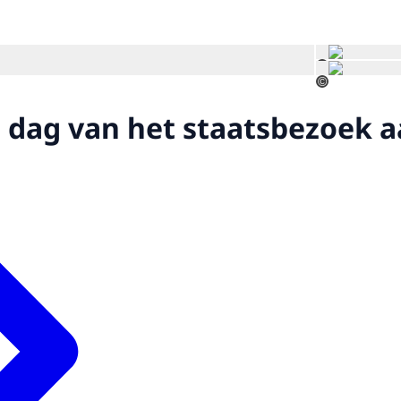
Open de galerij in vergrote weergave
©
©
 dag van het staatsbezoek 