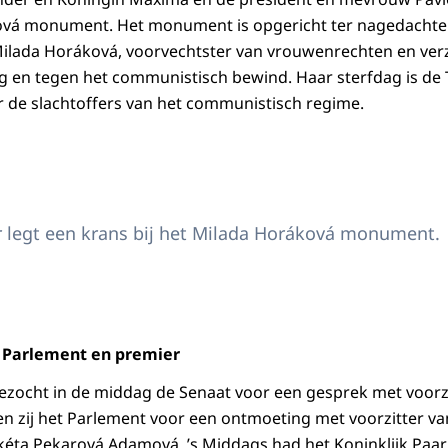
ková monument. Het monument is opgericht ter nagedachte
 Milada Horáková, voorvechtster van vrouwenrechten en verze
 en tegen het communistisch bewind. Haar sterfdag is de 
 de slachtoffers van het communistisch regime.
egging bij het Milada Horáková monument
r legt een krans bij het Milada Horáková monument.
 Parlement en premier
bezocht in de middag de Senaat voor een gesprek met voorzit
n zij het Parlement voor een ontmoeting met voorzitter v
éta Pekarová Adamová. ’s Middags had het Koninklijk Paar