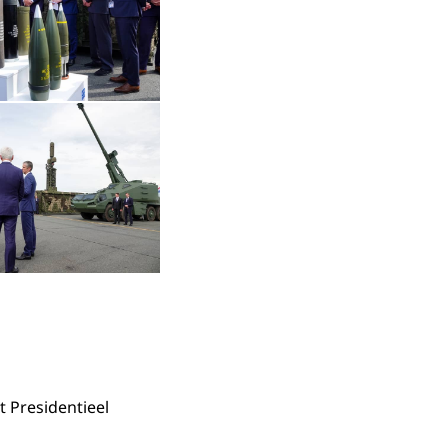
e
Open de galerij in vergrote weergave
t Presidentieel