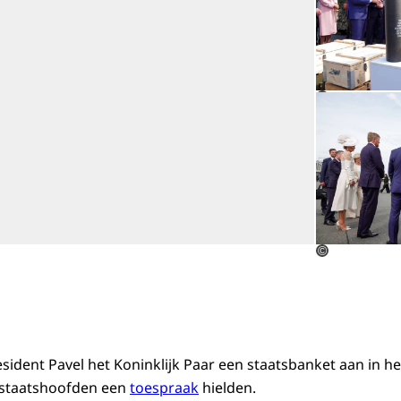
Open de galerij in vergrote weergav
©
©
sident Pavel het Koninklijk Paar een staatsbanket aan in he
e staatshoofden een
toespraak
hielden.