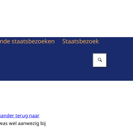
nde staatsbezoeken
Staatsbezoek
Vul in wat 
xander terug naar
was wel aanwezig bij