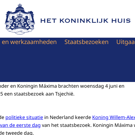
Naar de homepage van Het Koninklijk Huis
en en werkzaamheden
Staatsbezoeken
Uitgaa
nder en Koningin Máxima brachten woensdag 4 juni en
5 een staatsbezoek aan Tsjechië.
 de
politieke situatie
in Nederland keerde
Koning Willem-Ale
van de eerste dag
van het staatsbezoek. Koningin Máxima 
de tweede dag.