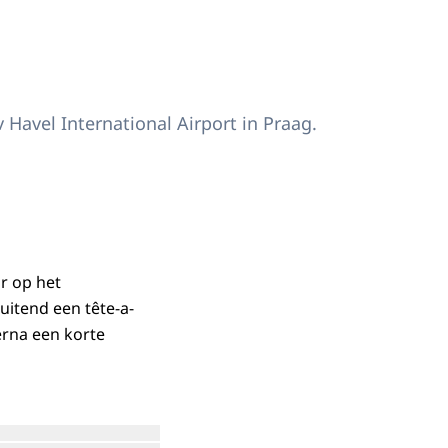
Havel International Airport in Praag.
r op het
uitend een tête-a-
erna een korte
Open de galerij in vergrote weergave
Open de galerij in vergrote weergave