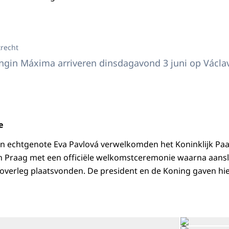
 Willem-Alexander en Koningin Máxima arriveren in Praag
trecht
gin Máxima arriveren dinsdagavond 3 juni op Václav 
e
ijn echtgenote Eva Pavlová verwelkomden het Koninklijk Paa
 in Praag met een officiële welkomstceremonie waarna aansl
eoverleg plaatsvonden. De president en de Koning gaven hi
Open de galerij in vergrote weergave
©