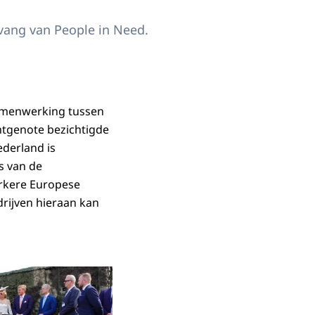
vang van People in Need.
 samenwerking tussen
htgenote bezichtigde
ederland is
s van de
erkere Europese
rijven hieraan kan
Open de galerij in vergrote weergave