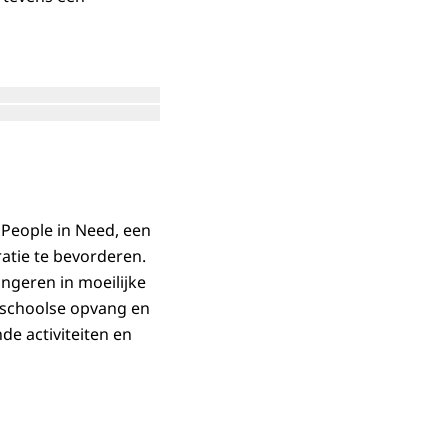
Open de galerij in vergrote weergave
e weergave
Open de galerij in vergrote weergave
in vergrote weergave
 People in Need, een
atie te bevorderen.
ngeren in moeilijke
orschoolse opvang en
de activiteiten en