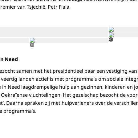
emier van Tsjechië, Petr Fiala.
Open de galerij in vergrot
©
Open de galerij in vergrote weergave
Open de galerij 
©
©
in Need
bezocht samen met het presidentieel paar een vestiging van
veertig landen actief is met programma’s om sociale integr
e in Need laagdrempelige hulp aan gezinnen, kinderen en jo
et Oekraïense vluchtelingen. Het gezelschap bezocht de vo
’. Daarna spraken zij met hulpverleners over de verschillen
de programma’s.
 aan People in Need staatsbezoek Tsjechië