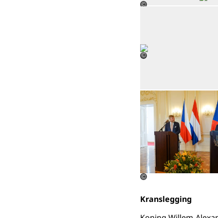
©
©
©
Kranslegging
Koning Willem-Alexa