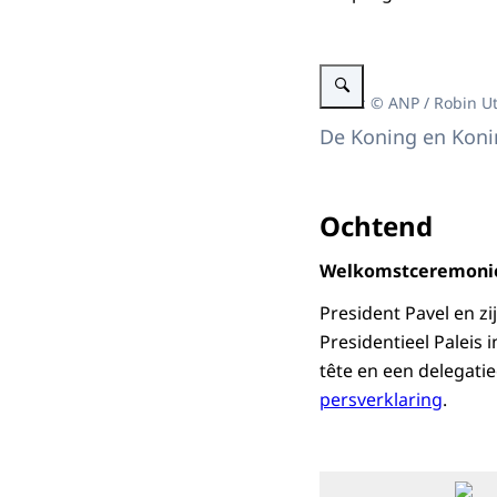
Vergroot afbeelding Koning
Beeld: © ANP / Robin U
De Koning en Konin
Ochtend
Welkomstceremoni
President Pavel en z
Presidentieel Paleis
tête en een delegati
persverklaring
.