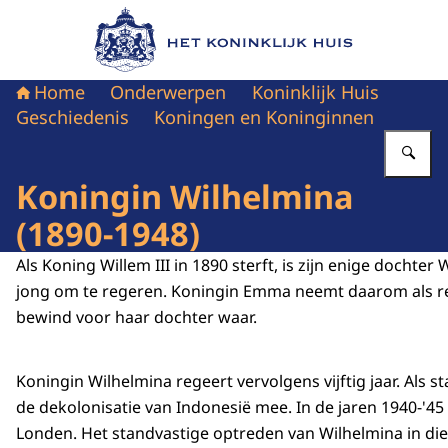
Naar de homepage van Het Koninklijk Huis
Home
Onderwerpen
Koninklijk Huis
Geschiedenis
Koningen en Koninginnen
Vu
Koningin Wilhelmina
(1890-1948)
Als Koning Willem III in 1890 sterft, is zijn enige dochter
jong om te regeren. Koningin Emma neemt daarom als re
bewind voor haar dochter waar.
Koningin Wilhelmina regeert vervolgens vijftig jaar. Als
de dekolonisatie van Indonesië mee. In de jaren 1940-'45 v
Londen. Het standvastige optreden van Wilhelmina in die t