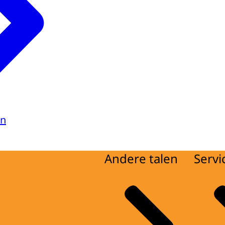
en
Andere talen
Servi