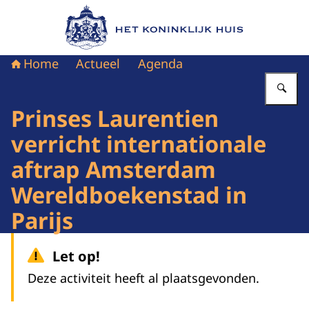
Naar de homepage van Het Koninklijk Huis
Home
Actueel
Agenda
Vu
Prinses Laurentien
verricht internationale
aftrap Amsterdam
Wereldboekenstad in
Parijs
Let op!
Deze activiteit heeft al plaatsgevonden.