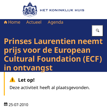
Naar de homepage van Het Koninklijk Huis
Home
Actueel
Agenda
Vu
Prinses Laurentien neemt
prijs voor de European
Cultural Foundation (ECF)
in ontvangst
Let op!
Deze activiteit heeft al plaatsgevonden.
25-07-2010