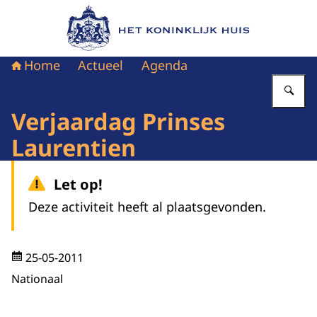
Naar de homepage van Het Koninklijk Huis
Home
Actueel
Agenda
Vu
Verjaardag Prinses
Laurentien
Let op!
Deze activiteit heeft al plaatsgevonden.
25-05-2011
Nationaal