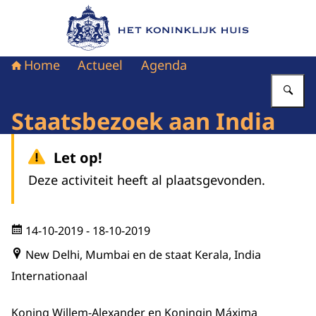
Naar de homepage van Het Koninklijk Huis
Home
Actueel
Agenda
Vu
Staatsbezoek aan India
Let op!
Deze activiteit heeft al plaatsgevonden.
14-10-2019
- 18-10-2019
New Delhi, Mumbai en de staat Kerala, India
Internationaal
Koning Willem-Alexander en Koningin Máxima