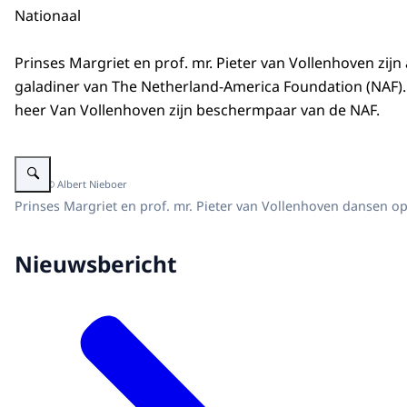
Nationaal
Prinses Margriet en prof. mr. Pieter van Vollenhoven zijn
galadiner van
The Netherland-America Foundation
(NAF).
heer Van Vollenhoven zijn beschermpaar van de NAF.
Vergroot afbeelding Prinses Margriet en prof. mr. Pieter van Vollenhoven
Beeld: © Albert Nieboer
Prinses Margriet en prof. mr. Pieter van Vollenhoven dansen op
Nieuwsbericht