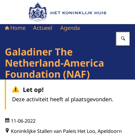
Naar de homepage van Het Koninklijk Huis
Home
Actueel
Agenda
Vu
Galadiner The
Netherland-America
Foundation (NAF)
Let op!
Deze activiteit heeft al plaatsgevonden.
11-06-2022
Koninklijke Stallen van Paleis Het Loo, Apeldoorn