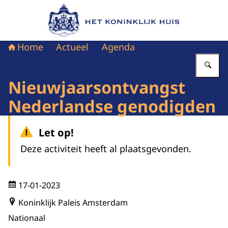
Naar de homepage van Het Koninklijk Huis
Home
Actueel
Agenda
Vu
Nieuwjaarsontvangst
Nederlandse genodigden
Let op!
Deze activiteit heeft al plaatsgevonden.
17-01-2023
Koninklijk Paleis Amsterdam
Nationaal