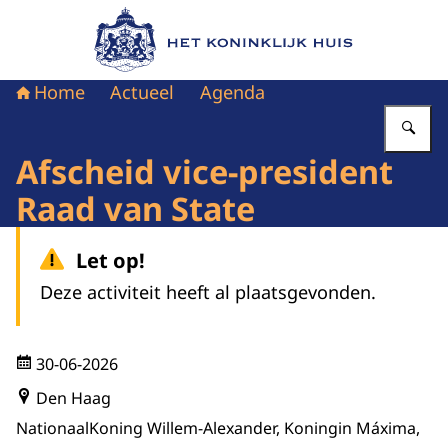
Naar de homepage van Het Koninklijk Huis
Home
Actueel
Agenda
Vu
Afscheid vice-president
Raad van State
Let op!
Deze activiteit heeft al plaatsgevonden.
30-06-2026
Den Haag
Nationaal
Koning Willem-Alexander, Koningin Máxima,