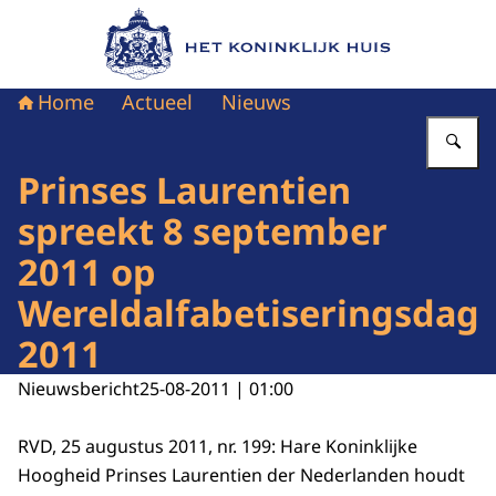
Naar de homepage van Het Koninklijk Huis
Home
Actueel
Nieuws
Vu
Prinses Laurentien
spreekt 8 september
2011 op
Wereldalfabetiseringsdag
2011
Nieuwsbericht
25-08-2011 | 01:00
RVD, 25 augustus 2011, nr. 199: Hare Koninklijke
Hoogheid Prinses Laurentien der Nederlanden houdt