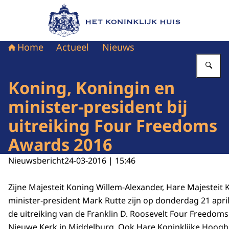
Naar de homepage van Het Koninklijk Huis
Home
Actueel
Nieuws
Vu
Koning, Koningin en
minister-president bij
uitreiking Four Freedoms
Awards 2016
Nieuwsbericht
24-03-2016 | 15:46
Zijne Majesteit Koning Willem-Alexander, Hare Majesteit
minister-president Mark Rutte zijn op donderdag 21 apri
de uitreiking van de Franklin D. Roosevelt Four Freedom
Nieuwe Kerk in Middelburg. Ook Hare Koninklijke Hooghe