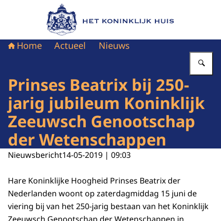
Naar de homepage van Het Koninklijk Huis
Home
Actueel
Nieuws
Vu
Prinses Beatrix bij 250-
jarig jubileum Koninklijk
Zeeuwsch Genootschap
der Wetenschappen
Nieuwsbericht
14-05-2019 | 09:03
Hare Koninklijke Hoogheid Prinses Beatrix der
Nederlanden woont op zaterdagmiddag 15 juni de
viering bij van het 250-jarig bestaan van het Koninklijk
Zeeuwsch Genootschap der Wetenschappen in