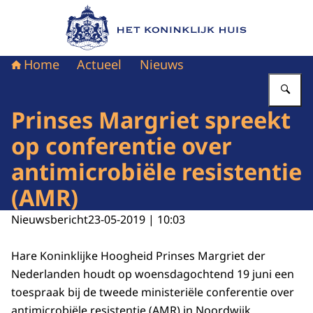
Naar de homepage van Het Koninklijk Huis
Home
Actueel
Nieuws
Vu
Prinses Margriet spreekt
op conferentie over
antimicrobiële resistentie
(AMR)
Nieuwsbericht
23-05-2019 | 10:03
Hare Koninklijke Hoogheid Prinses Margriet der
Nederlanden houdt op woensdagochtend 19 juni een
toespraak bij de tweede ministeriële conferentie over
antimicrobiële resistentie (AMR) in Noordwijk.