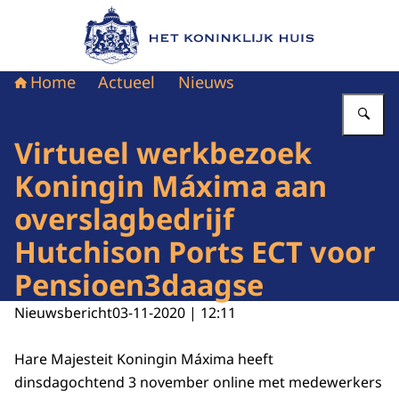
Naar de homepage van Het Koninklijk Huis
Home
Actueel
Nieuws
Vu
Virtueel werkbezoek
Koningin Máxima aan
overslagbedrijf
Hutchison Ports ECT voor
Pensioen3daagse
Nieuwsbericht
03-11-2020 | 12:11
Hare Majesteit Koningin Máxima heeft
dinsdagochtend 3 november online met medewerkers