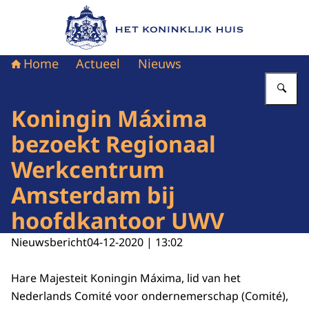
Naar de homepage van Het Koninklijk Huis
Home
Actueel
Nieuws
Vu
Koningin Máxima
bezoekt Regionaal
Werkcentrum
Amsterdam bij
hoofdkantoor UWV
Nieuwsbericht
04-12-2020 | 13:02
Hare Majesteit Koningin Máxima, lid van het
Nederlands Comité voor ondernemerschap (Comité),