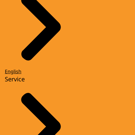
English
Service