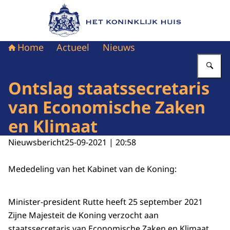
Naar de homepage van Het Koninklijk Huis
Home
Actueel
Nieuws
Vu
Ontslag staatssecretaris
van Economische Zaken
en Klimaat
Nieuwsbericht
25-09-2021 | 20:58
Mededeling van het Kabinet van de Koning:
Minister-president Rutte heeft 25 september 2021
Zijne Majesteit de Koning verzocht aan
staatssecretaris van Economische Zaken en Klimaat,