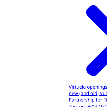
Virtuele opening
new (and old) Vul
Partnership for F
Toespraak
04-10-