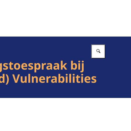
Vul in wat 
stoespraak bij
 Vulnerabilities