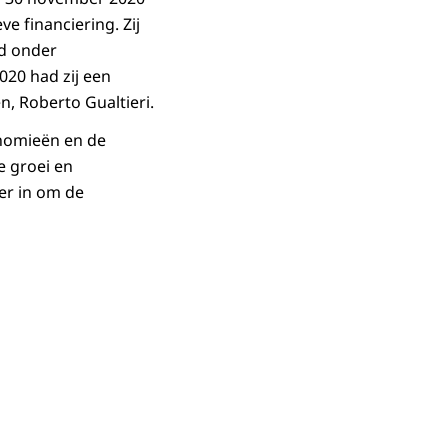
e financiering. Zij
ed onder
020 had zij een
, Roberto Gualtieri.
onomieën en de
e groei en
er in om de