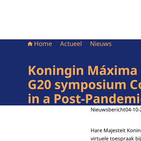
Home
Actueel
Nieuws
Koningin Máxima h
G20 symposium Cop
in a Post-Pandemi
Nieuwsbericht
04-10-
Hare Majesteit Koni
virtuele toespraak b