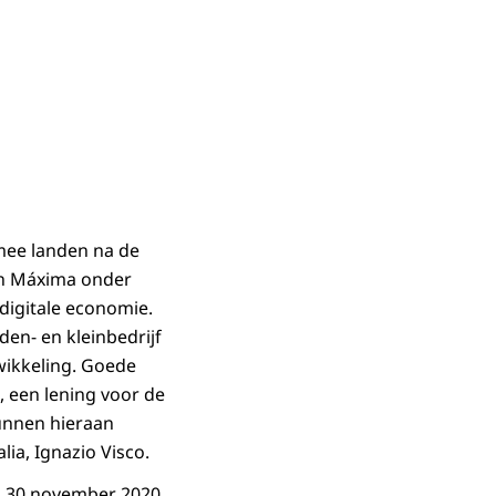
ee landen na de
in Máxima onder
digitale economie.
en- en kleinbedrijf
ikkeling. Goede
g, een lening voor de
kunnen hieraan
ia, Ignazio Visco.
op 30 november 2020