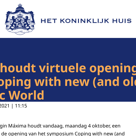
Naar de homepage van Het Koninklijk Huis
oudt virtuele opening
ing with new (and old)
c World
2021 | 11:15
ngin Máxima houdt vandaag, maandag 4 oktober, een
ij de opening van het symposium Coping with new (and