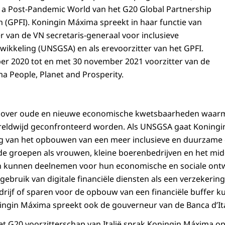
 in a Post-Pandemic World van het G20 Global Partnership
on (GPFI). Koningin Máxima spreekt in haar functie van
r van de VN secretaris-generaal voor inclusieve
twikkeling (UNSGSA) en als erevoorzitter van het GPFI.
mber 2020 tot en met 30 november 2021 voorzitter van de
ma People, Planet and Prosperity.
 over oude en nieuwe economische kwetsbaarheden waarm
eldwijd geconfronteerd worden. Als UNSGSA gaat Koning
ng van het opbouwen van een meer inclusieve en duurzame 
e groepen als vrouwen, kleine boerenbedrijven en het midd
 kunnen deelnemen voor hun economische en sociale ontw
 gebruik van digitale financiële diensten als een verzekerin
edrijf of sparen voor de opbouw van een financiële buffer 
ingin Máxima spreekt ook de gouverneur van de Banca d’Ital
et G20 voorzitterschap van Italië sprak Koningin Máxima 