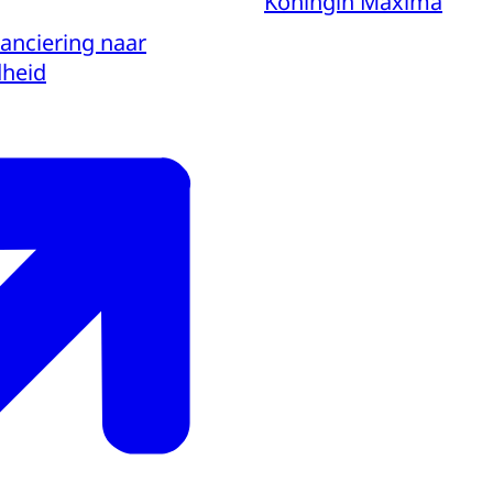
Koningin Máxima
nanciering naar
dheid