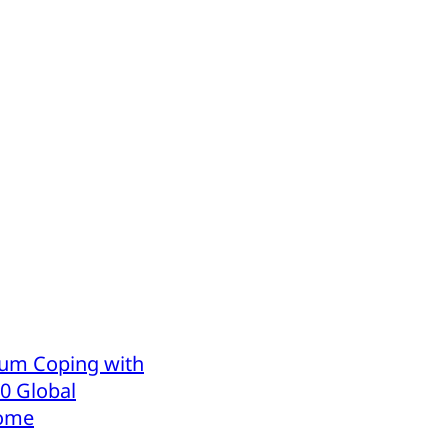
ium Coping with
20 Global
Rome