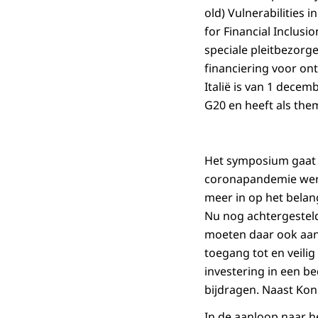
old) Vulnerabilities
for Financial Inclusi
speciale pleitbezorge
financiering voor on
Italië is van 1 dece
G20 en heeft als the
Het symposium gaat
coronapandemie wer
meer in op het bela
Nu nog achtergesteld
moeten daar ook aan
toegang tot en veilig
investering in een b
bijdragen. Naast Kon
In de aanloop naar h