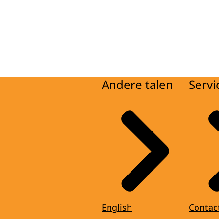
Andere talen
Servi
English
Contac