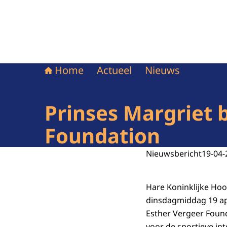
Home
Actueel
Nieuws
Prinses Margriet 
Foundation
Nieuwsbericht
19-04-
Hare Koninklijke Hoo
dinsdagmiddag 19 ap
Esther Vergeer Found
voor de sportieve in