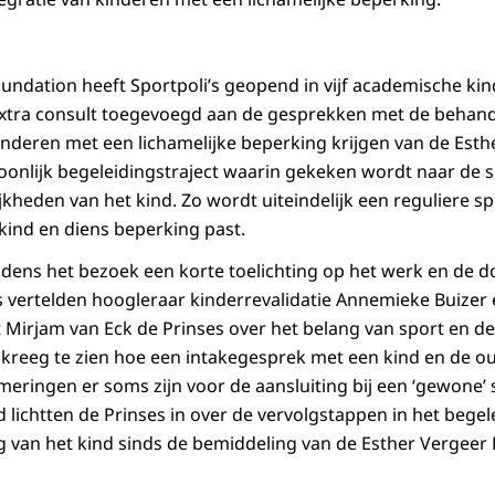
undation heeft Sportpoli’s geopend in vijf academische ki
 extra consult toegevoegd aan de gesprekken met de behan
inderen met een lichamelijke beperking krijgen van de Esth
onlijk begeleidingstraject waarin gekeken wordt naar de 
kheden van het kind. Zo wordt uiteindelijk een reguliere s
 kind en diens beperking past.
jdens het bezoek een korte toelichting op het werk en de d
s vertelden hoogleraar kinderrevalidatie Annemieke Buizer
 Mirjam van Eck de Prinses over het belang van sport en de
 kreeg te zien hoe een intakegesprek met een kind en de ou
eringen er soms zijn voor de aansluiting bij een ‘gewone’ 
lichtten de Prinses in over de vervolgstappen in het begel
g van het kind sinds de bemiddeling van de Esther Vergeer