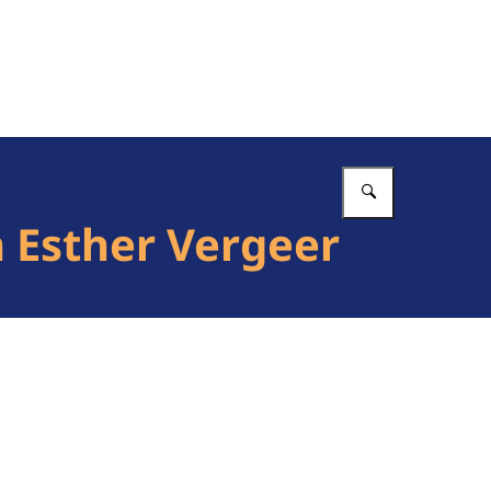
Vul in wat 
 Esther Vergeer