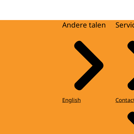
Andere talen
Servi
English
Contac