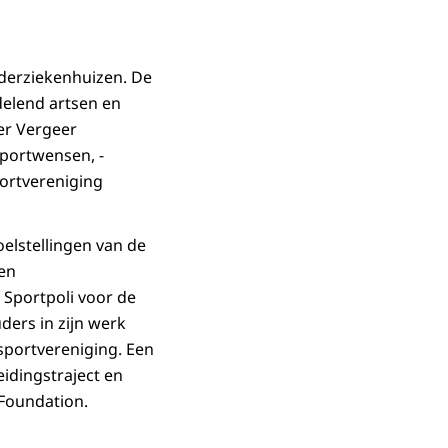
nderziekenhuizen. De
delend artsen en
er Vergeer
sportwensen, -
portvereniging
oelstellingen van de
 en
 Sportpoli voor de
ders in zijn werk
sportvereniging. Een
eidingstraject en
 Foundation.