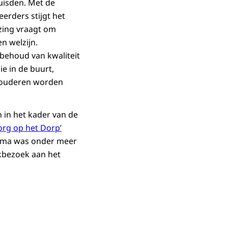
uisden. Met de
rders stijgt het
jzing vraagt om
n welzijn.
t behoud van kwaliteit
e in de buurt,
n ouderen worden
in het kader van de
rg op het Dorp’
xima was onder meer
kbezoek aan het