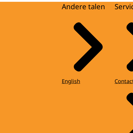
Andere talen
Servi
English
Contac