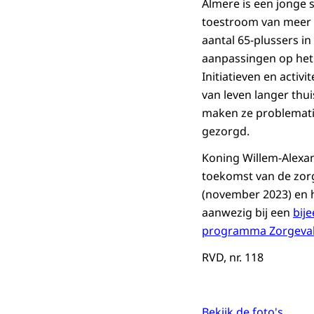
Almere is een jonge 
toestroom van meer o
aantal 65-plussers in
aanpassingen op het 
Initiatieven en activ
van leven langer thui
maken ze problematie
gezorgd.
Koning Willem-Alexa
toekomst van de zor
(november 2023) en 
aanwezig bij een
bij
programma Zorgeval
RVD, nr. 118
Bekijk de foto's