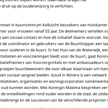
e druk op de (ouderen)zorg te verlichten.
moet in buurtcentrum Kolkzicht bezoekers van Huiskamer
amer voor vrouwen vanaf 55 jaar. De deelnemers vertellen 
aan sociaal contact en hoe dit initiatief daarin voorziet. V
 de coördinator en gebruikers van de Buurthopper, een l
voor ouderen in de buurt. In het Huis van de Waterwijk, ee
iviteiten en voorzieningen biedt voor de buurt, gaat Kon
itiatiefnemers van Voorzorgcirkels en met ambassadeurs v
 groepen buurtbewoners die voor elkaar klaarstaan om han
 een sociaal vangnet bieden. Goud in Almere is een netwer
nitiatieven, organisaties en woningcorporaties samenwerk
 oud kunnen worden. Met Koningin Máxima bespreken ve
en de ontwikkelingen rond ouder worden in de stad, de uitd
 meebrengt en de successen van de verschillende projecten 