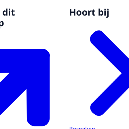
 dit
Hoort bij
p
Bezoeken