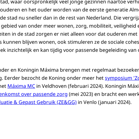
stad, waar oorspronkelijk veel jonge gezinnen naartoe verh
uderen en het ouder worden van de eerste generatie Almee
 de stad nu sneller dan in de rest van Nederland. Die vergri
gebied van onder meer wonen, zorg, mobiliteit, veiligheid e
iteiten in de stad zorgen er niet alleen voor dat ouderen me
s kunnen blijven wonen, ook stimuleren ze de sociale cohesi
k inzichtelijk en kan tijdig voor passende begeleiding va
nder en Koningin Máxima brengen met regelmaat bezoeken 
g. Eerder bezocht de Koning onder meer het
symposium 'Zo
het
Máxima MC
in Veldhoven (februari 2024). Koningin Má
eenkomst over passende zorg
(mei 2023) en bracht een wer
uatie & Gepast Gebruik (ZE&GG)
in Venlo (januari 2024).