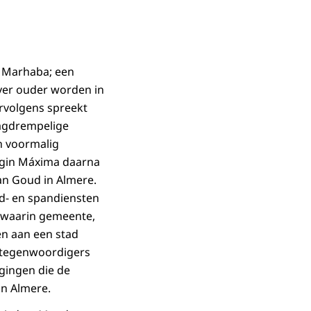
 Marhaba; een
over ouder worden in
ervolgens spreekt
aagdrempelige
n voormalig
ingin Máxima daarna
an Goud in Almere.
d- en spandiensten
k waarin gemeente,
en aan een stad
rtegenwoordigers
agingen die de
in Almere.