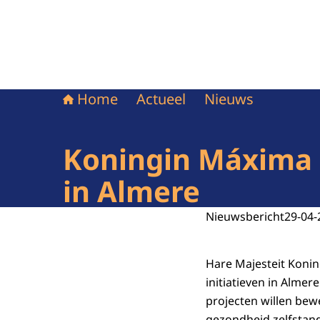
Home
Actueel
Nieuws
Koningin Máxima 
in Almere
Nieuwsbericht
29-04-
Hare Majesteit Koni
initiatieven in Almer
projecten willen bew
gezondheid zelfstan