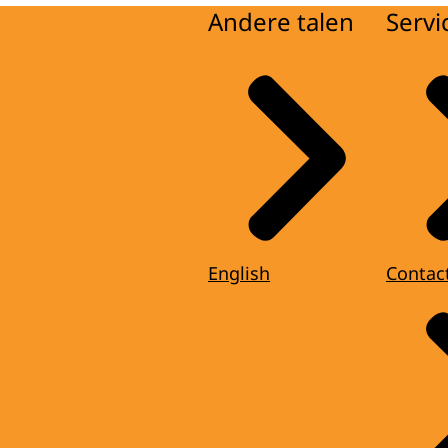
Andere talen
Servi
English
Contac