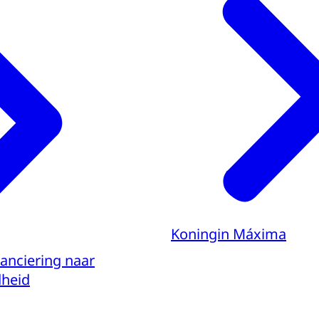
Koningin Máxima
nanciering naar
dheid