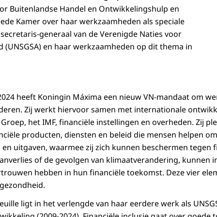
or Buitenlandse Handel en Ontwikkelingshulp en
eede Kamer over haar werkzaamheden als speciale
 secretaris-generaal van de Verenigde Naties voor
id (UNSGSA) en haar werkzaamheden op dit thema in
2024 heeft Koningin Máxima een nieuw VN-mandaat om were
eren. Zij werkt hiervoor samen met internationale ontwikk
roep, het IMF, financiële instellingen en overheden. Zij ple
nciële producten, diensten en beleid die mensen helpen om 
 en uitgaven, waarmee zij zich kunnen beschermen tegen f
aanverlies of de gevolgen van klimaatverandering, kunnen i
rtrouwen hebben in hun financiële toekomst. Deze vier el
e gezondheid.
uille ligt in het verlengde van haar eerdere werk als UNSG
wikkeling (2009-2024). Financiële inclusie gaat over goede t