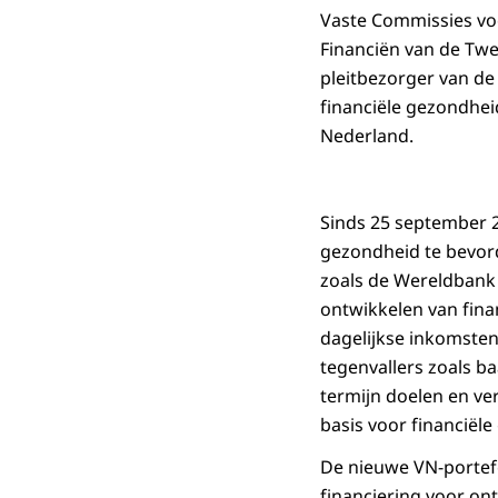
Vaste Commissies vo
Financiën van de Tw
pleitbezorger van de
financiële gezondhe
Nederland.
Sinds 25 september 
gezondheid te bevord
zoals de Wereldbank G
ontwikkelen van fina
dagelijkse inkomsten
tegenvallers zoals b
termijn doelen en ve
basis voor financiël
De nieuwe VN-portefe
financiering voor ont