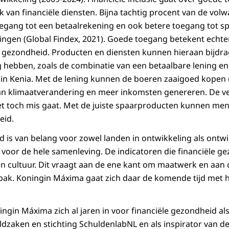
k van financiële diensten. Bijna tachtig procent van de vol
egang tot een betaalrekening en ook betere toegang tot s
ingen (Global Findex, 2021). Goede toegang betekent echter 
e gezondheid. Producten en diensten kunnen hieraan bijdrag
 hebben, zoals de combinatie van een betaalbare lening en
 in Kenia. Met de lening kunnen de boeren zaaigoed kopen 
an klimaatverandering en meer inkomsten genereren. De v
et toch mis gaat. Met de juiste spaarproducten kunnen m
eid.
d is van belang voor zowel landen in ontwikkeling als ontw
n voor de hele samenleving. De indicatoren die financiële g
 en cultuur. Dit vraagt aan de ene kant om maatwerk en aan
pak. Koningin Máxima gaat zich daar de komende tijd met 
ngin Máxima zich al jaren in voor financiële gezondheid als
ldzaken en stichting SchuldenlabNL en als inspirator van de