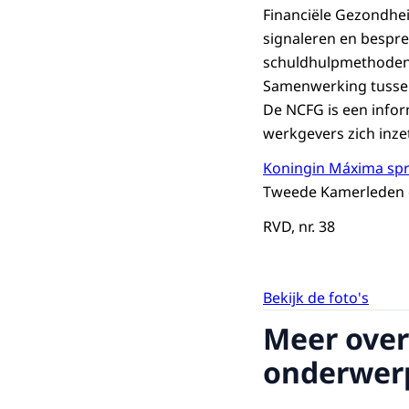
Financiële Gezondheid
signaleren en bespre
schuldhulpmethoden 
Samenwerking tussen 
De NCFG is een info
werkgevers zich inze
Koningin Máxima spr
Tweede Kamerleden o
RVD, nr. 38
Bekijk de foto's
Meer over
onderwer