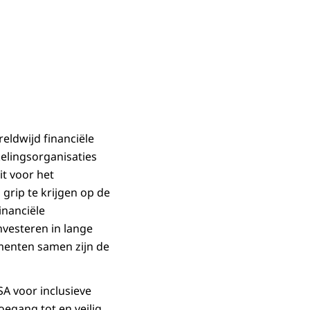
ldwijd financiële
elingsorganisaties
it voor het
grip te krijgen op de
inanciële
nvesteren in lange
ementen samen zijn de
SA voor inclusieve
oegang tot en veilig