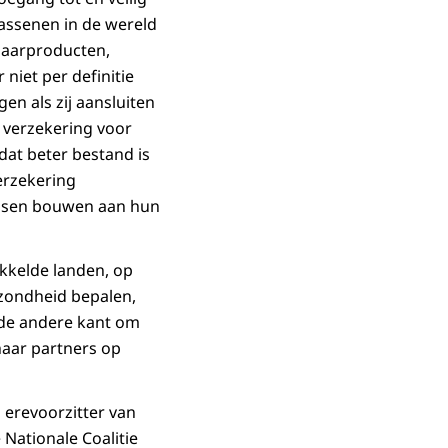
wassenen in de wereld
paarproducten,
niet per definitie
en als zij aansluiten
 verzekering voor
dat beter bestand is
erzekering
ensen bouwen aan hun
ikkelde landen, op
ezondheid bepalen,
 de andere kant om
haar partners op
 erevoorzitter van
 Nationale Coalitie