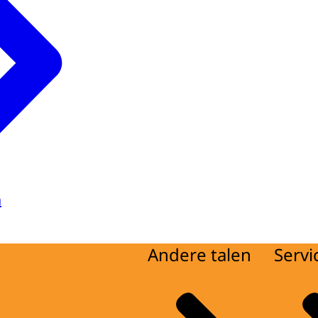
a
Andere talen
Servi