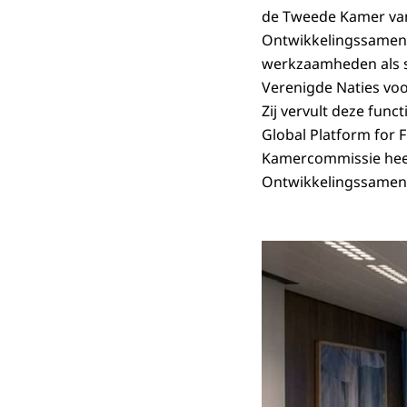
de Tweede Kamer van
Ontwikkelingssamenw
werkzaamheden als sp
Verenigde Naties voo
Zij vervult deze funct
Global Platform for F
Kamercommissie heef
Ontwikkelingssamenw