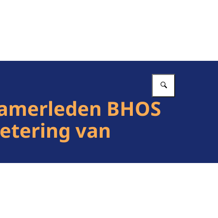
Vul in wat 
Kamerleden BHOS
etering van