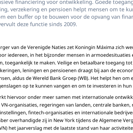
usieve financiering voor ontwikkeling. Goede toegang
ing, verzekering en pensioen helpt mensen om te ku
m een buffer op te bouwen voor de opvang van finan
rvult deze functie sinds 2009.
zorger van de Verenigde Naties zet Koningin Máxima zich we
oor iedereen, in het bijzonder mensen in armoedesituaties 
n, toegankelijk te maken. Veilige en betaalbare toegang tot
keringen, leningen en pensioenen draagt bij aan de econom
sen, aldus de Wereld Bank Groep (WB). Het helpt hen om ee
enslagen op te kunnen vangen en om te investeren in hun
kt hiervoor onder meer samen met internationale ontwikk
, VN-organisaties, regeringen van landen, centrale banken,
e instellingen, fintech-organisaties en internationale bedrijv
er overhandigde zij in New York tijdens de Algemene Ver
N) het jaarverslag met de laatste stand van haar activiteite