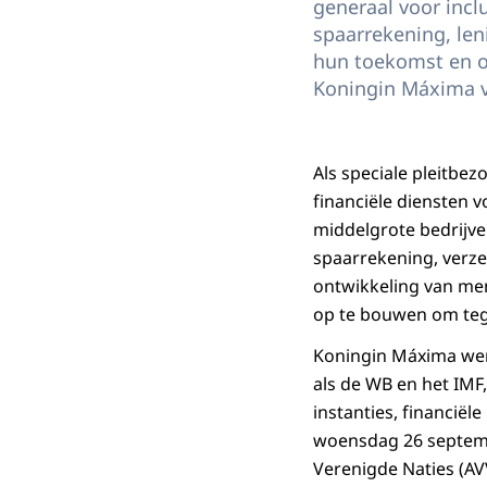
generaal voor incl
spaarrekening, len
hun toekomst en o
Koningin Máxima ve
Als speciale pleitbe
financiële diensten v
middelgrote bedrijve
spaarrekening, verze
ontwikkeling van men
op te bouwen om teg
Koningin Máxima wer
als de WB en het IMF
instanties, financiël
woensdag 26 septemb
Verenigde Naties (AVV