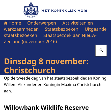
Naar de homepage van Het Koninklijk Huis
Home
Onderwerpen
Activiteiten en
werkzaamheden
Staatsbezoeken
Uitgaande
staatsbezoeken
Staatsbezoek aan Nieuw-
Zeeland (november 2016)
Vu
Dinsdag 8 november:
Christchurch
Op de tweede dag van het staatsbezoek deden Koning
Willem-Alexander en Koningin Máxima Christchurch
aan.
Willowbank Wildlife Reserve