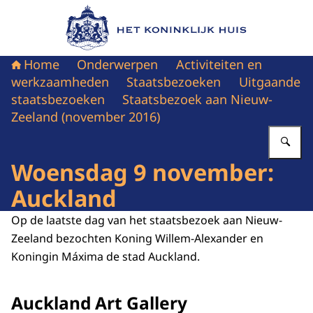
Naar de homepage van Het Koninklijk Huis
Home
Onderwerpen
Activiteiten en
werkzaamheden
Staatsbezoeken
Uitgaande
staatsbezoeken
Staatsbezoek aan Nieuw-
Zeeland (november 2016)
Vu
Woensdag 9 november:
Auckland
Op de laatste dag van het staatsbezoek aan Nieuw-
Zeeland bezochten Koning Willem-Alexander en
Koningin Máxima de stad Auckland.
Auckland Art Gallery