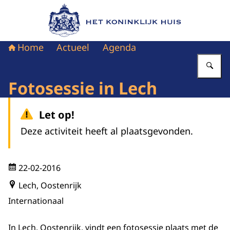
Naar de homepage van Het Koninklijk Huis
Home
Actueel
Agenda
Vu
Fotosessie in Lech
Let op!
Deze activiteit heeft al plaatsgevonden.
22-02-2016
Lech, Oostenrijk
Internationaal
In Lech, Oostenrijk, vindt een fotosessie plaats met de