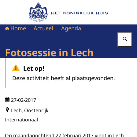
Naar de homepage van Het Koninklijk Huis
Home
Actueel
Agenda
Vu
Fotosessie in Lech
Let op!
Deze activiteit heeft al plaatsgevonden.
27-02-2017
Lech, Oostenrijk
Internationaal
Op maandagochtend 27 februari 2017 vindt in Lech,