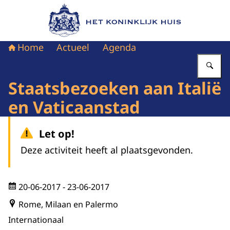
Naar de homepage van Het Koninklijk Huis
Home
Actueel
Agenda
Vu
Staatsbezoeken aan Italië
en Vaticaanstad
Let op!
Deze activiteit heeft al plaatsgevonden.
20-06-2017
- 23-06-2017
Rome, Milaan en Palermo
Internationaal