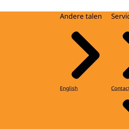
Andere talen
Servi
English
Contac