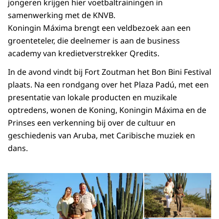
jongeren krijgen hier voetbaltrainingen in
samenwerking met de KNVB.
Koningin Máxima brengt een veldbezoek aan een
groenteteler, die deelnemer is aan de
business
academy
van kredietverstrekker Qredits.
In de avond vindt bij Fort Zoutman het Bon Bini Festival
plaats. Na een rondgang over het Plaza Padú, met een
presentatie van lokale producten en muzikale
optredens, wonen de Koning, Koningin Máxima en de
Prinses een verkenning bij over de cultuur en
geschiedenis van Aruba, met Caribische muziek en
dans.
Open de galerij in vergrot
Op
Op