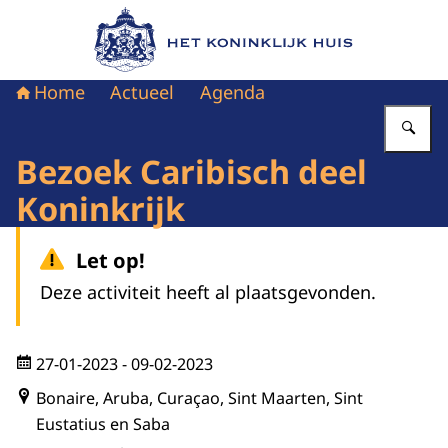
Naar de homepage van Het Koninklijk Huis
Home
Actueel
Agenda
Vu
Bezoek Caribisch deel
Koninkrijk
Let op!
Deze activiteit heeft al plaatsgevonden.
27-01-2023
- 09-02-2023
Bonaire, Aruba, Curaçao, Sint Maarten, Sint
Eustatius en Saba