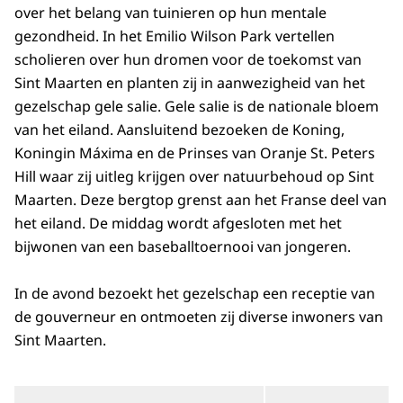
over het belang van tuinieren op hun mentale
gezondheid. In het Emilio Wilson Park vertellen
scholieren over hun dromen voor de toekomst van
Sint Maarten en planten zij in aanwezigheid van het
gezelschap gele salie. Gele salie is de nationale bloem
van het eiland. Aansluitend bezoeken de Koning,
Koningin Máxima en de Prinses van Oranje
St. Peters
Hill
waar zij uitleg krijgen over natuurbehoud op Sint
Maarten. Deze bergtop grenst aan het Franse deel van
het eiland. De middag wordt afgesloten met het
bijwonen van een
baseball
toernooi van jongeren.
In de avond bezoekt het gezelschap een receptie van
de gouverneur en ontmoeten zij diverse inwoners van
Sint Maarten.
Open de galerij in vergrot
Op