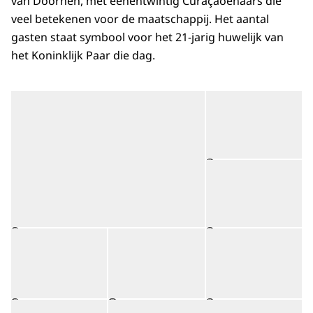
van Doornen, met éénentwintig Curaçaoënaars die
veel betekenen voor de maatschappij. Het aantal
gasten staat symbool voor het 21-jarig huwelijk van
het Koninklijk Paar die dag.
Open de galerij in vergrot
Op
Op
©
Open de galerij in vergrote weergave
Open de galerij in vergrot
Op
©
©
Open de galerij in vergrote weergave
Op
©
©
©