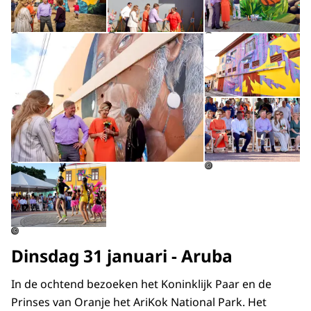
Open de galerij in vergrot
Op
©
©
©
Op
©
Open de galerij in vergrote weergave
©
©
©
Dinsdag 31 januari - Aruba
In de ochtend bezoeken het Koninklijk Paar en de
Prinses van Oranje het AriKok
National Park
. Het