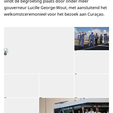
vindt de begroeting plaats door onder meer
gouverneur Lucille George-Wout, met aansluitend het
welkomstceremonieel voor het bezoek aan Curaçao.
Op
Open de galerij in vergrot
Op
©
©
Open de galerij in vergrote weergave
Open de galerij in vergrot
Op
©
Open de galerij in vergrote weergave
Op
©
©
©