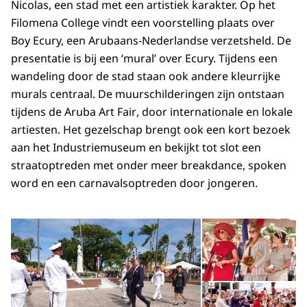
Nicolas, een stad met een artistiek karakter. Op het
Filomena College vindt een voorstelling plaats over
Boy Ecury, een Arubaans-Nederlandse verzetsheld. De
presentatie is bij een ‘
mural
’ over Ecury. Tijdens een
wandeling door de stad staan ook andere kleurrijke
murals
centraal. De muurschilderingen zijn ontstaan
tijdens de Aruba
Art Fair
, door internationale en lokale
artiesten. Het gezelschap brengt ook een kort bezoek
aan het Industriemuseum en bekijkt tot slot een
straatoptreden met onder meer breakdance, spoken
word en een carnavalsoptreden door jongeren.
Open de galerij in vergrot
Op
Op
©