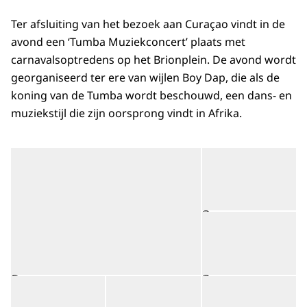
Ter afsluiting van het bezoek aan Curaçao vindt in de
avond een ‘Tumba Muziekconcert’ plaats met
carnavalsoptredens op het Brionplein. De avond wordt
georganiseerd ter ere van wijlen Boy Dap, die als de
koning van de Tumba wordt beschouwd, een dans- en
muziekstijl die zijn oorsprong vindt in Afrika.
Open de galerij in vergrot
Op
Op
©
Open de galerij in vergrote weergave
Open de galerij in vergrot
Op
©
©