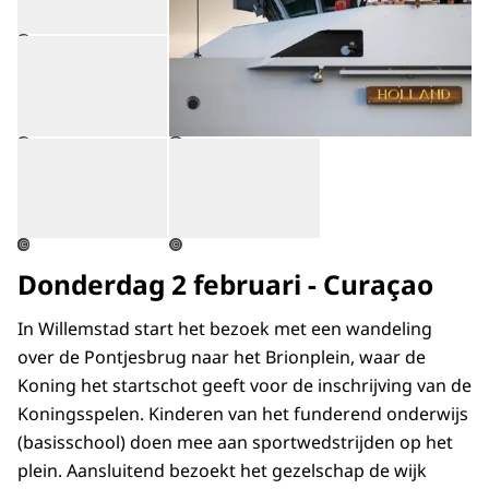
Open de galerij in vergrote weergave
©
Open de galerij in vergrote weergave
Open de galerij in vergrot
©
©
©
©
Donderdag 2 februari - Curaçao
In Willemstad start het bezoek met een wandeling
over de Pontjesbrug naar het Brionplein, waar de
Koning het startschot geeft voor de inschrijving van de
Koningsspelen. Kinderen van het funderend onderwijs
(basisschool) doen mee aan sportwedstrijden op het
plein. Aansluitend bezoekt het gezelschap de wijk