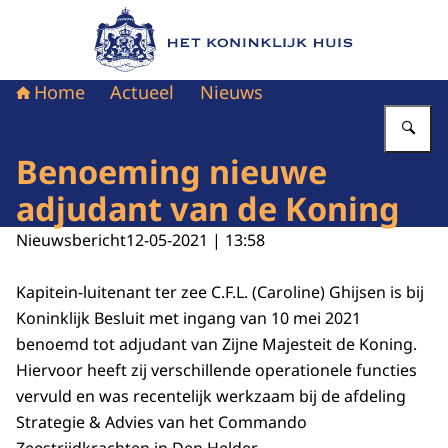
Naar de homepage van Het Koninklijk Huis
Home
Actueel
Nieuws
Vu
Benoeming nieuwe
adjudant van de Koning
Nieuwsbericht
12-05-2021 | 13:58
Kapitein-luitenant ter zee C.F.L. (Caroline) Ghijsen is bij
Koninklijk Besluit met ingang van 10 mei 2021
benoemd tot adjudant van Zijne Majesteit de Koning.
Hiervoor heeft zij verschillende operationele functies
vervuld en was recentelijk werkzaam bij de afdeling
Strategie & Advies van het Commando