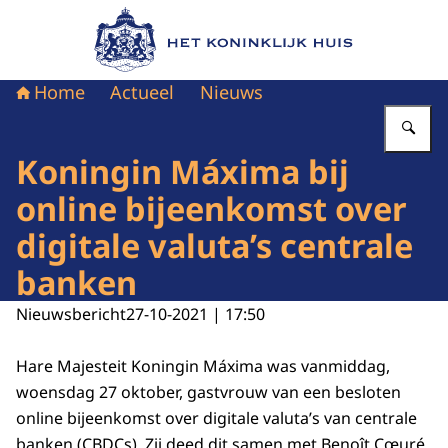
Naar de homepage van Het Koninklijk Huis
Home
Actueel
Nieuws
Vu
Koningin Máxima bij
online bijeenkomst over
digitale valuta’s centrale
banken
Nieuwsbericht
27-10-2021 | 17:50
Hare Majesteit Koningin Máxima was vanmiddag,
woensdag 27 oktober, gastvrouw van een besloten
online bijeenkomst over digitale valuta’s van centrale
banken (CBDCs). Zij deed dit samen met Benoît Cœuré,