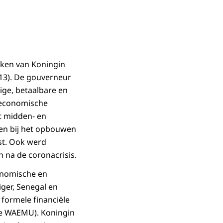
eken van Koningin
13). De gouverneur
ige, betaalbare en
 economische
t midden- en
pen bij het opbouwen
mst. Ook werd
n na de coronacrisis.
conomische en
iger, Senegal en
formele financiële
 de WAEMU). Koningin