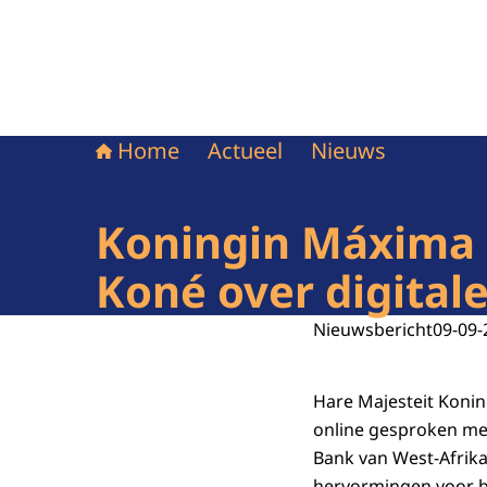
Home
Actueel
Nieuws
Koningin Máxima 
Koné over digitale
Nieuwsbericht
09-09-
Hare Majesteit Koni
online gesproken me
Bank van West-Afrika
hervormingen voor be