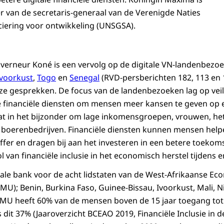
er van de secretaris-generaal van de Verenigde Naties
nciering voor ontwikkeling (UNSGSA).
verneur Koné is een vervolg op de digitale VN-landenbezo
Ivoorkust
,
Togo
en
Senegal
(RVD-persberichten 182, 113 en 
e gesprekken. De focus van de landenbezoeken lag op veil
le financiële diensten om mensen meer kansen te geven op
at in het bijzonder om lage inkomensgroepen, vrouwen, he
ne boerenbedrijven. Financiële diensten kunnen mensen hel
uffer en dragen bij aan het investeren in een betere toeko
 van financiële inclusie in het economisch herstel tijdens e
ale bank voor de acht lidstaten van de West-Afrikaanse E
U); Benin, Burkina Faso, Guinee-Bissau, Ivoorkust, Mali, N
MU heeft 60% van de mensen boven de 15 jaar toegang tot 
s dit 37% (Jaaroverzicht BCEAO 2019, Financiële Inclusie in