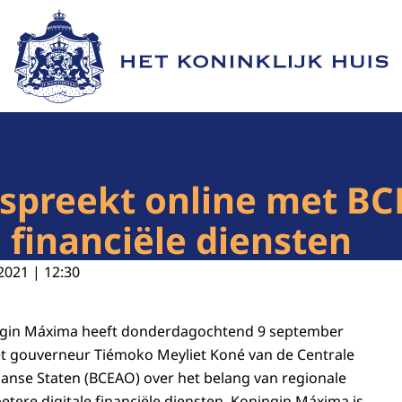
Naar de homepage van Het Koninklijk Huis
spreekt online met B
 financiële diensten
2021 | 12:30
ngin Máxima heeft donderdagochtend 9 september
t gouverneur Tiémoko Meyliet Koné van de Centrale
anse Staten (BCEAO) over het belang van regionale
tere digitale financiële diensten. Koningin Máxima is