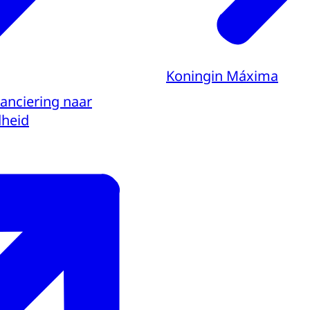
Koningin Máxima
nanciering naar
dheid