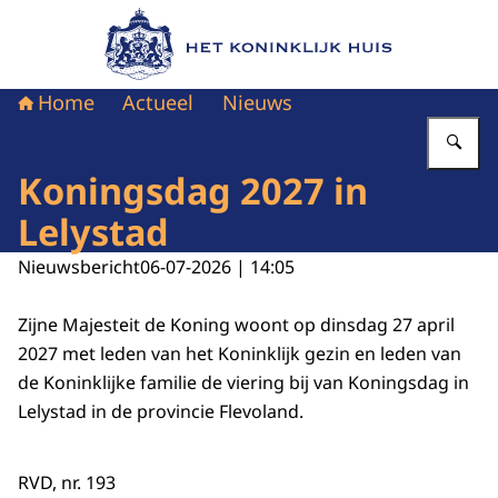
Naar de homepage van Het Koninklijk Huis
Home
Actueel
Nieuws
Vu
Koningsdag 2027 in
Lelystad
Nieuwsbericht
06-07-2026 | 14:05
Zijne Majesteit de Koning woont op dinsdag 27 april
2027 met leden van het Koninklijk gezin en leden van
de Koninklijke familie de viering bij van Koningsdag in
Lelystad in de provincie Flevoland.
RVD, nr. 193