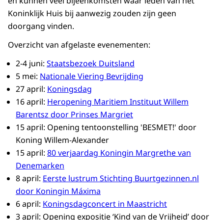
en kunnen veel bijeenkomsten waar leden van het
Koninklijk Huis bij aanwezig zouden zijn geen
doorgang vinden.
Overzicht van afgelaste evenementen:
2-4 juni:
Staatsbezoek Duitsland
5 mei:
Nationale Viering Bevrijding
27 april:
Koningsdag
16 april:
Heropening Maritiem Instituut Willem
Barentsz door Prinses Margriet
15 april:
Opening tentoonstelling 'BESMET!' door
Koning Willem-Alexander
15 april:
80 verjaardag Koningin Margrethe van
Denemarken
8 april:
Eerste lustrum Stichting Buurtgezinnen.nl
door Koningin Máxima
6 april:
Koningsdagconcert in Maastricht
3 april:
Opening expositie ‘Kind van de Vrijheid’ door