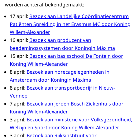
worden achteraf bekendgemaakt:
17 april:
Bezoek aan Landelijke Coördinatiecentrum
Patiënten Spreiding in het Erasmus MC door Koning
Willem-Alexander
16 april:
Bezoek aan producent van
beademingssystemen door Koningin Máxima
15 april:
Bezoek aan basisschool De Fontein door
Koning Willem-Alexander
8 april:
Bezoek aan horecagelegenheden in
Amsterdam door Koningin Máxima
8 april:
Bezoek aan transportbedrijf in Nieuw-
Vennep
7 april:
Bezoek aan Jeroen Bosch Ziekenhuis door
Koning Willem-Alexander
3 april:
Bezoek aan ministerie voor Volksgezondheid,
Welzijn en Sport door Koning Willem-Alexander
3 april:
Bezoek aan Rijksinstituut voor